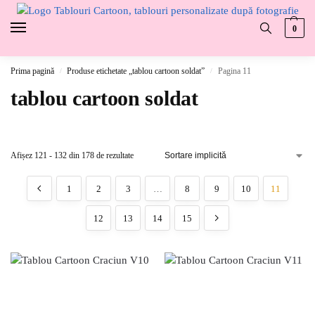
0
Prima pagină
Produse etichetate „tablou cartoon soldat”
Pagina 11
/
/
tablou cartoon soldat
Afișez 121 - 132 din 178 de rezultate
1
2
3
…
8
9
10
11
12
13
14
15