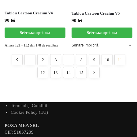
Tablou Cartoon Craciun V4
Tablou Cartoon Craciun V5
90
lei
90
lei
Selecteaza optiunea
Selecteaza optiunea
Afișez 121 - 132 din 178 de rezultate
1
2
3
…
8
9
10
11
12
13
14
15
Termeni și Condiții
Cookie Policy (EU)
POZA MEA SRL
CIF: 51037209