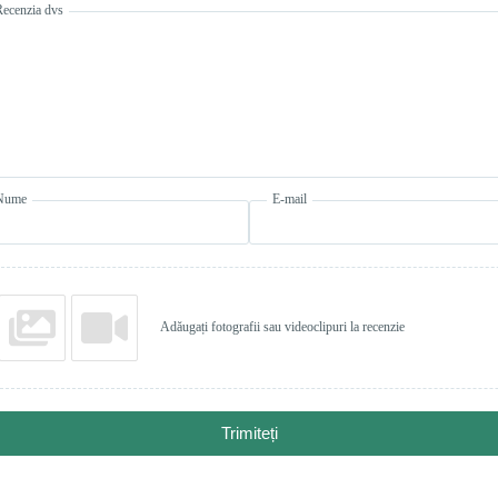
Recenzia dvs
Nume
E-mail
Adăugați fotografii sau videoclipuri la recenzie
Trimiteți