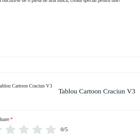
i bucură-te de o piesă de artă unică, creată special pentru tine!
Tablou Cartoon Craciun V3
luare
*
0/5