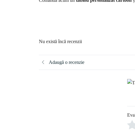
Comandă acum un
tablou personalizat cartoon
ș
Nu există încă recenzii
Adaugă o recenzie
Eva