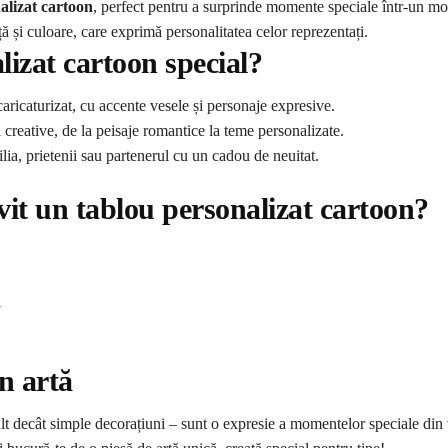
alizat cartoon
, perfect pentru a surprinde momente speciale într-un mod
iață și culoare, care exprimă personalitatea celor reprezentați.
lizat cartoon special?
caricaturizat, cu accente vesele și personaje expresive.
 creative, de la peisaje romantice la teme personalizate.
lia, prietenii sau partenerul cu un cadou de neuitat.
ivit un tablou personalizat cartoon?
i
n artă
lt decât simple decorațiuni – sunt o expresie a momentelor speciale din vi