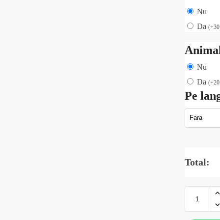
Nu
Da
(
+
3
Animal
Nu
Da
(
+
2
Pe lan
Total: