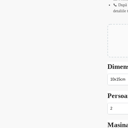
📞 După p
detaliile
Dimen
Persoa
Masin