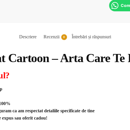
Com
Descriere
Recenzii
Întrebări și răspunsuri
0
at Cartoon – Arta Care Te
ul?
pp
m 100%
guram ca am respectat detaliile specificate de tine
ie expus sau oferit cadou!