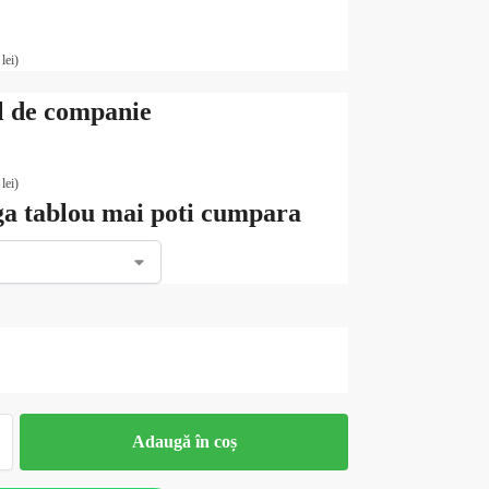
0
lei
)
 de companie
0
lei
)
ga tablou mai poti cumpara
Adaugă în coș