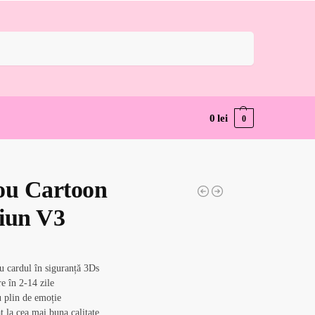
Caută
0
lei
0
ou Cartoon
iun V3
cu cardul în siguranță 3Ds
e în 2-14 zile
 plin de emoție
at la cea mai buna calitate