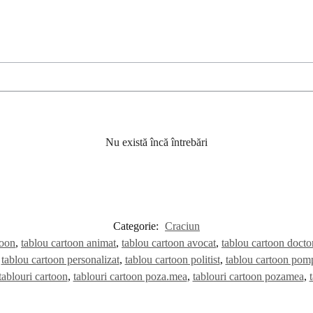
Nu există încă întrebări
Categorie:
Craciun
toon
,
tablou cartoon animat
,
tablou cartoon avocat
,
tablou cartoon docto
,
tablou cartoon personalizat
,
tablou cartoon politist
,
tablou cartoon pomp
tablouri cartoon
,
tablouri cartoon poza.mea
,
tablouri cartoon pozamea
,