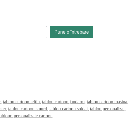
Pune o întrebare
r
,
tablou cartoon ieftin
,
tablou cartoon jandarm
,
tablou cartoon masina
,
ier
,
tablou cartoon smurd
,
tablou cartoon soldat
,
tablou personalizat
,
tablouri personalizate cartoon