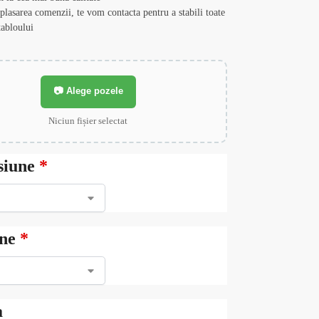
lasarea comenzii, te vom contacta pentru a stabili toate
 tabloului
📷 Alege pozele
Niciun fișier selectat
siune
*
ne
*
a