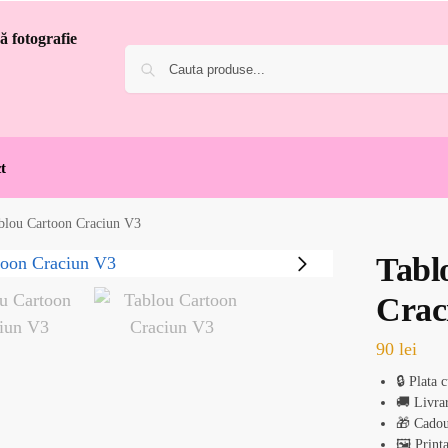
t
blou Cartoon Craciun V3
Tabl
Crac
90
lei
🔒 Plata 
🚚 Livrar
🎁 Cadou
🖼️ Print