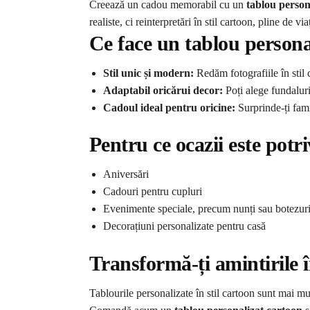
Creează un cadou memorabil cu un
tablou person
realiste, ci reinterpretări în stil cartoon, pline de v
Ce face un tablou persona
Stil unic și modern:
Redăm fotografiile în stil 
Adaptabil oricărui decor:
Poți alege fundaluri
Cadoul ideal pentru oricine:
Surprinde-ți fami
Pentru ce ocazii este potr
Aniversări
Cadouri pentru cupluri
Evenimente speciale, precum nunți sau botezur
Decorațiuni personalizate pentru casă
Transformă-ți amintirile î
Tablourile personalizate în stil cartoon sunt mai mu