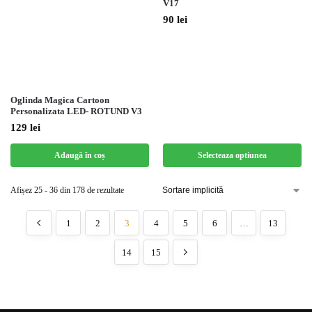
V17
90
lei
Oglinda Magica Cartoon
Personalizata LED- ROTUND V3
129
lei
Adaugă în coș
Selecteaza optiunea
Afișez 25 - 36 din 178 de rezultate
1
2
3
4
5
6
…
13
14
15