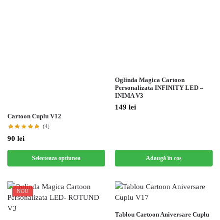
Oglinda Magica Cartoon
Personalizata INFINITY LED –
INIMA V3
149
lei
Cartoon Cuplu V12
(4)
90
lei
Selecteaza optiunea
Adaugă în coș
NOU
Tablou Cartoon Aniversare Cuplu