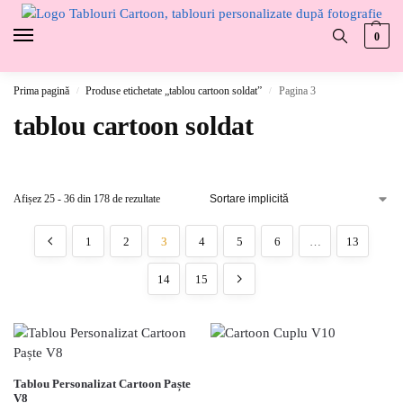
0
Prima pagină
Produse etichetate „tablou cartoon soldat”
Pagina 3
/
/
tablou cartoon soldat
Afișez 25 - 36 din 178 de rezultate
1
2
3
4
5
6
…
13
14
15
Tablou Personalizat Cartoon Paște
V8