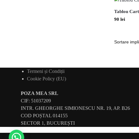
Tablou Cart
90
lei
Termeni și Condiții
Cookie Policy (EU)
POZA MEA SRL
CIF: 51037209
INTR. GHEORGHE SIMIONESCU NR. 19, AP. B26
COD POȘTAL 014155
SECTOR 1, BUCUREȘTI