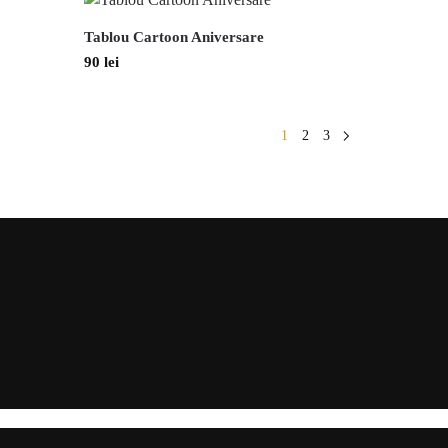
Tablou Cartoon Aniversare
90
lei
1
2
3