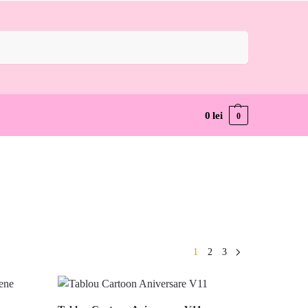
Caută
0
lei
0
1
2
3