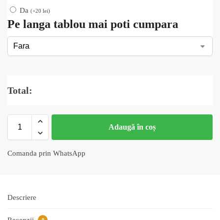
Da
(
+
20
lei
)
Pe langa tablou mai poti cumpara
Total:
Adaugă în coș
Comanda prin WhatsApp
Descriere
Recenzii
0