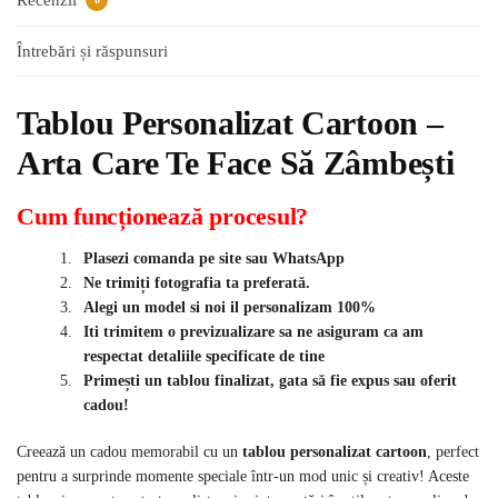
Întrebări și răspunsuri
Tablou Personalizat Cartoon –
Arta Care Te Face Să Zâmbești
Cum funcționează procesul?
Plasezi comanda pe site sau WhatsApp
Ne trimiți fotografia ta preferată.
Alegi un model si noi il personalizam 100%
Iti trimitem o previzualizare sa ne asiguram ca am
respectat detaliile specificate de tine
Primești un tablou finalizat, gata să fie expus sau oferit
cadou!
Creează un cadou memorabil cu un
tablou personalizat cartoon
, perfect
pentru a surprinde momente speciale într-un mod unic și creativ! Aceste