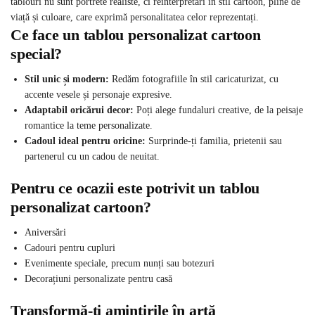
tablouri nu sunt portrete realiste, ci reinterpretări în stil cartoon, pline de
viață și culoare, care exprimă personalitatea celor reprezentați.
Ce face un tablou personalizat cartoon
special?
Stil unic și modern:
Redăm fotografiile în stil caricaturizat, cu
accente vesele și personaje expresive.
Adaptabil oricărui decor:
Poți alege fundaluri creative, de la peisaje
romantice la teme personalizate.
Cadoul ideal pentru oricine:
Surprinde-ți familia, prietenii sau
partenerul cu un cadou de neuitat.
Pentru ce ocazii este potrivit un tablou
personalizat cartoon?
Aniversări
Cadouri pentru cupluri
Evenimente speciale, precum nunți sau botezuri
Decorațiuni personalizate pentru casă
Transformă-ți amintirile în artă