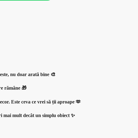
este, nu doar arată bine 🎨
care rămâne 🎁
ecor. Este ceva ce vrei să ții aproape 🫶
eri mai mult decât un simplu obiect ✨