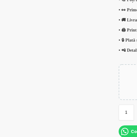
• 👀 Prim
• 🚚 Livra
• 🖨️ Prin
• 🔒 Plată
• 📲 Deta
Co