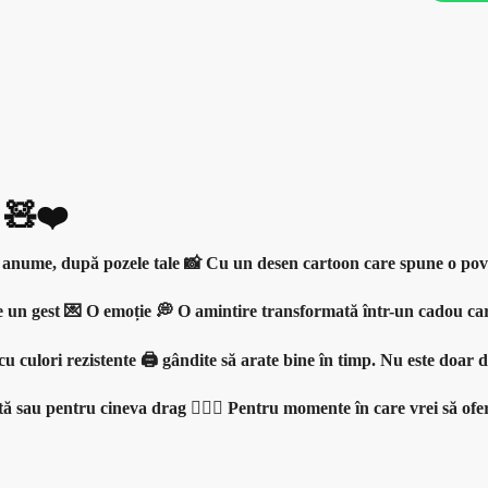
 🧸❤️
va anume, după pozele tale 📸 Cu un desen cartoon care spune o pov
. Este un gest 💌 O emoție 💭 O amintire transformată într-un cadou 
cu culori rezistente 🖨️ gândite să arate bine în timp. Nu este doar d
ă sau pentru cineva drag 👩‍❤️‍👨 Pentru momente în care vrei să of