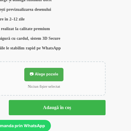
ești previzualizarea desenului
re în 2–12 zile
t realizat la calitate premium
 sigură cu cardul, sistem 3D Secure
liile le stabilim rapid pe WhatsApp
📷 Alege pozele
Niciun fișier selectat
Adaugă în coș
manda prin WhatsApp