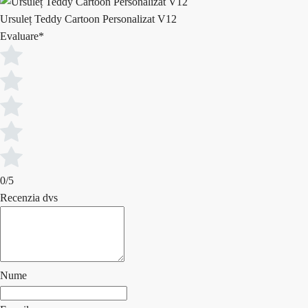
Ursuleț Teddy Cartoon Personalizat V12
Evaluare
*
0/5
Recenzia dvs
Nume