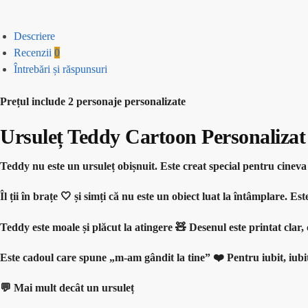
Descriere
Recenzii
0
Întrebări și răspunsuri
Prețul include 2 personaje personalizate
Ursuleț Teddy Cartoon Personalizat
Teddy nu este un ursuleț obișnuit. Este creat special pentru cine
Îl ții în brațe 🤍 și simți că nu este un obiect luat la întâmplare
Teddy este moale și plăcut la atingere 🧸 Desenul este printat clar, 
Este cadoul care spune „m-am gândit la tine” ❤️ Pentru iubit, iubit
💬 Mai mult decât un ursuleț