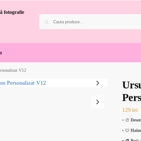
t
rsonalizat V12
Urs
Pers
129
lei
• 🎨
Desen
• 👕
Haine
• 🎨 Poți 