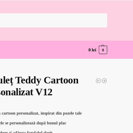
Caută
0
lei
0
uleț Teddy Cartoon
onalizat V12
 cartoon personalizat, inspirat din pozele tale
le se personalizează după bunul plac
alege și adăuga fundalul dorit