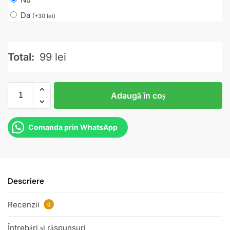
Da
(
+
30
lei
)
Total:
99
lei
Adaugă în coș
Comanda prin WhatsApp
Descriere
Recenzii
0
Întrebări și răspunsuri