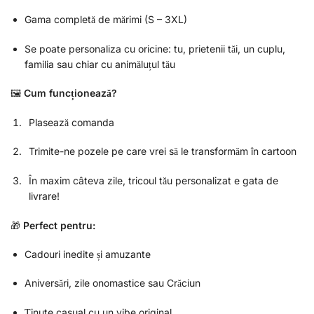
Gama completă de mărimi (S – 3XL)
Se poate personaliza cu oricine: tu, prietenii tăi, un cuplu,
familia sau chiar cu animăluțul tău
🖼️
Cum funcționează?
Plasează comanda
Trimite-ne pozele pe care vrei să le transformăm în cartoon
În maxim câteva zile, tricoul tău personalizat e gata de
livrare!
🎁
Perfect pentru:
Cadouri inedite și amuzante
Aniversări, zile onomastice sau Crăciun
Ținute casual cu un vibe original