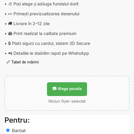
• 🎨 Poți alege și adăuga fundalul dorit
• 👀 Primești previzualizarea desenului
• 🚚 Livrare în 2–12 zile
• 🖨️ Print realizat la calitate premium
• 🔒 Plată sigură cu cardul, sistem 3D Secure
• 📲 Detaliile le stabilim rapid pe WhatsApp
📏 Tabel de mărimi
📷 Alege pozele
Niciun fișier selectat
Pentru:
Barbat