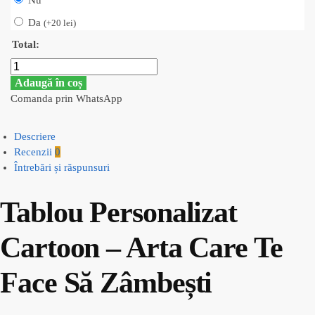
Da
(
+
20
lei
)
Total:
Adaugă în coș
Comanda prin WhatsApp
Descriere
Recenzii
0
Întrebări și răspunsuri
Tablou Personalizat
Cartoon – Arta Care Te
Face Să Zâmbești