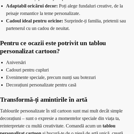
Adaptabil oricărui decor:
Poți alege fundaluri creative, de la
peisaje romantice la teme personalizate.
Cadoul ideal pentru oricine:
Surprinde-ți familia, prietenii sau
partenerul cu un cadou de neuitat.
Pentru ce ocazii este potrivit un tablou
personalizat cartoon?
Aniversări
Cadouri pentru cupluri
Evenimente speciale, precum nunți sau botezuri
Decorațiuni personalizate pentru casă
Transformă-ți amintirile în artă
Tablourile personalizate în stil cartoon sunt mai mult decât simple
decorațiuni – sunt o expresie a momentelor speciale din viața ta,
reinterpretate cu multă creativitate. Comandă acum un
tablou
personalizat cartoon
și bucură-te de o piesă de artă unică, creată