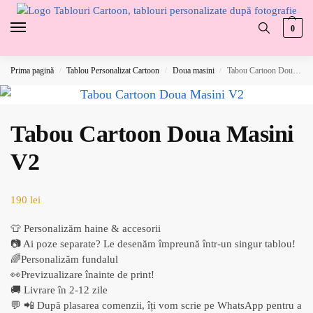
0
Prima pagină
Tablou Personalizat Cartoon
Doua masini
Tabou Cartoon Doua Masini V2
/
/
/
Tabou Cartoon Doua Masini
V2
190
lei
👕 Personalizăm haine & accesorii
📷 Ai poze separate? Le desenăm împreună într-un singur tablou!
🌈Personalizăm fundalul
👀Previzualizare înainte de print!
🚚 Livrare în 2-12 zile
💬 📲 După plasarea comenzii, îți vom scrie pe WhatsApp pentru a