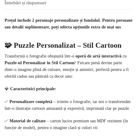
Întrebări și răspunsuri
Prețul include 2 personaje personalizate și fundalul. Pentru persoane
sau detalii suplimentare, poți selecta opțiunile extra de mai sus
🧩 Puzzle Personalizat – Stil Cartoon
Transformă o fotografie obișnuită într-o
operă de artă interactivă
cu
Puzzle-ul Personalizat în Stil Cartoon
! Fiecare piesă devine parte
dintr-o imagine plină de culoare, emoție și amintiri, perfectă pentru a fi
oferită cadou sau păstrată ca decor unic.
💎
Caracteristici principale:
✅
Personalizare completă
– trimite o fotografie, iar noi o transformăm
într-o ilustrație
cartoon
amuzantă și expresivă, imprimată clar pe puzzle
✅
Material de calitate
– carton lucios premium sau MDF rezistent (în
funcție de model), pentru o imagine clară și culori vii