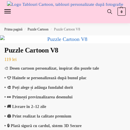
0
Prima pagină
Puzzle Cartoon
Puzzle Cartoon V8
/
/
Puzzle Cartoon V8
119
lei
🎨
Desen cartoon personalizat, inspirat din pozele tale
• 👕 Hainele se personalizează după bunul plac
• 🎨 Poți alege și adăuga fundalul dorit
• 👀 Primești previzualizarea desenului
• 🚚 Livrare în 2–12 zile
• 🖨️ Print realizat la calitate premium
• 🔒 Plată sigură cu cardul, sistem 3D Secure