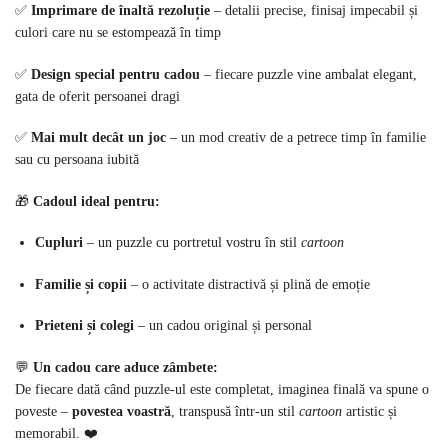
✅
Imprimare de înaltă rezoluție
– detalii precise, finisaj impecabil și
culori care nu se estompează în timp
✅
Design special pentru cadou
– fiecare puzzle vine ambalat elegant,
gata de oferit persoanei dragi
✅
Mai mult decât un joc
– un mod creativ de a petrece timp în familie
sau cu persoana iubită
🎁
Cadoul ideal pentru:
Cupluri
– un puzzle cu portretul vostru în stil
cartoon
Familie și copii
– o activitate distractivă și plină de emoție
Prieteni și colegi
– un cadou original și personal
💬
Un cadou care aduce zâmbete:
De fiecare dată când puzzle-ul este completat, imaginea finală va spune o
poveste –
povestea voastră
, transpusă într-un stil
cartoon
artistic și
memorabil. ❤️