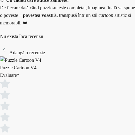
💬
Un cadou care aduce zâmbete:
De fiecare dată când puzzle-ul este completat, imaginea finală va spune
o poveste –
povestea voastră
, transpusă într-un stil
cartoon
artistic și
memorabil. ❤️
Nu există încă recenzii
Adaugă o recenzie
Puzzle Cartoon V4
Evaluare
*