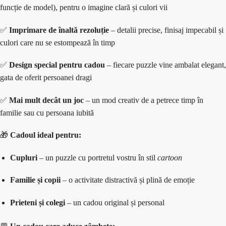
funcție de model), pentru o imagine clară și culori vii
✅
Imprimare de înaltă rezoluție
– detalii precise, finisaj impecabil și
culori care nu se estompează în timp
✅
Design special pentru cadou
– fiecare puzzle vine ambalat elegant,
gata de oferit persoanei dragi
✅
Mai mult decât un joc
– un mod creativ de a petrece timp în
familie sau cu persoana iubită
🎁
Cadoul ideal pentru:
Cupluri
– un puzzle cu portretul vostru în stil
cartoon
Familie și copii
– o activitate distractivă și plină de emoție
Prieteni și colegi
– un cadou original și personal