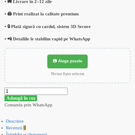
• 🚚 Livrare în 2–12 zile
• 🖨️ Print realizat la calitate premium
• 🔒 Plată sigură cu cardul, sistem 3D Secure
• 📲 Detaliile le stabilim rapid pe WhatsApp
📷 Alege pozele
Niciun fișier selectat
Adaugă în coș
Comanda prin WhatsApp
Descriere
Recenzii
0
Întrebări și răspunsuri