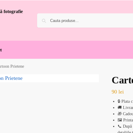
t
rtoon Prietene
Cart
90
lei
🔒 Plata 
🚚 Livrar
🎁 Cadou
🖼️ Print
📞 După p
detaliile