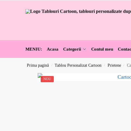
MENIU:
Acasa
Categorii
Contul meu
Contac
Prima pagină
Tablou Personalizat Cartoon
Prietene
Ca
/
/
/
NOU