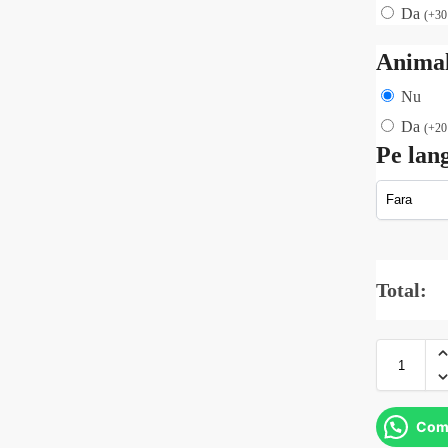
Da
(
+
3
Animal
Nu
Da
(
+
2
Pe lan
Total:
Com