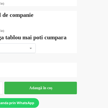
0
lei
)
 de companie
0
lei
)
ga tablou mai poti cumpara
Adaugă în coș
anda prin WhatsApp