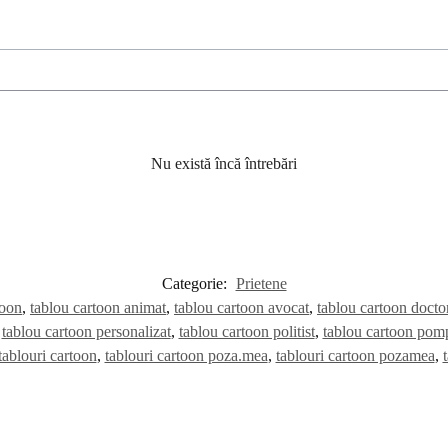
Nu există încă întrebări
Categorie:
Prietene
toon
,
tablou cartoon animat
,
tablou cartoon avocat
,
tablou cartoon docto
,
tablou cartoon personalizat
,
tablou cartoon politist
,
tablou cartoon pomp
tablouri cartoon
,
tablouri cartoon poza.mea
,
tablouri cartoon pozamea
,