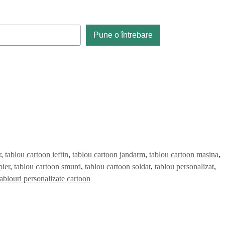
Pune o întrebare
r
,
tablou cartoon ieftin
,
tablou cartoon jandarm
,
tablou cartoon masina
,
ier
,
tablou cartoon smurd
,
tablou cartoon soldat
,
tablou personalizat
,
tablouri personalizate cartoon