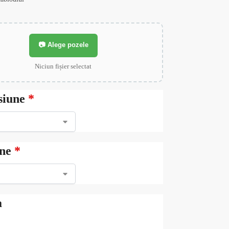
📷 Alege pozele
Niciun fișier selectat
siune
*
ne
*
a