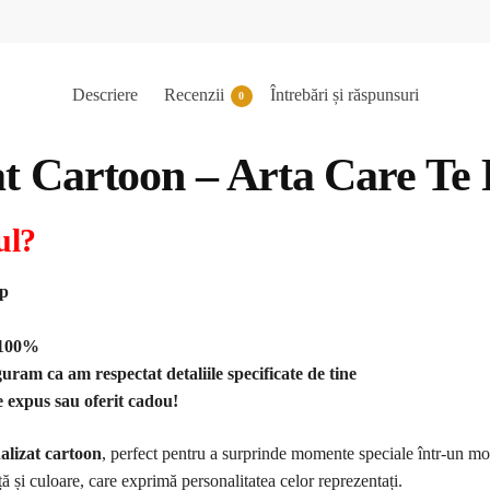
Descriere
Recenzii
Întrebări și răspunsuri
0
at Cartoon – Arta Care Te
ul?
pp
m 100%
guram ca am respectat detaliile specificate de tine
ie expus sau oferit cadou!
alizat cartoon
, perfect pentru a surprinde momente speciale într-un mod
iață și culoare, care exprimă personalitatea celor reprezentați.