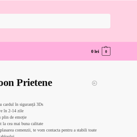
Caută
0
lei
0
oon Prietene
cu cardul în siguranță 3Ds
e în 2-14 zile
 plin de emoție
at la cea mai buna calitate
lasarea comenzii, te vom contacta pentru a stabili toate
 tabloului