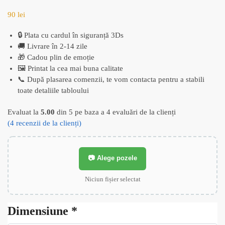
90
lei
🔒 Plata cu cardul în siguranță 3Ds
🚚 Livrare în 2-14 zile
🎁 Cadou plin de emoție
🖼️ Printat la cea mai buna calitate
📞 După plasarea comenzii, te vom contacta pentru a stabili
toate detaliile tabloului
Evaluat la
5.00
din 5 pe baza a
4
evaluări de la clienți
(
4
recenzii de la clienți)
📷 Alege pozele
Niciun fișier selectat
Dimensiune
*