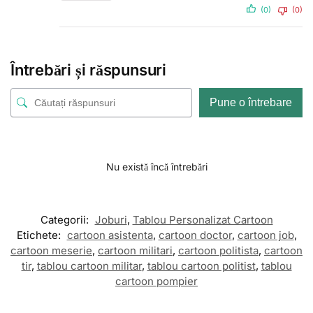
(0)
(0)
Întrebări și răspunsuri
Pune o întrebare
Nu există încă întrebări
Categorii:
Joburi
,
Tablou Personalizat Cartoon
Etichete:
cartoon asistenta
,
cartoon doctor
,
cartoon job
,
cartoon meserie
,
cartoon militari
,
cartoon politista
,
cartoon
tir
,
tablou cartoon militar
,
tablou cartoon politist
,
tablou
cartoon pompier