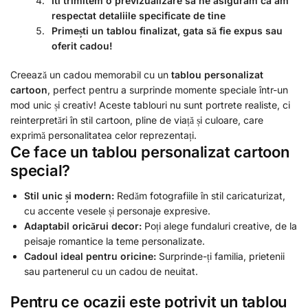
Iti trimitem o previzualizare sa ne asiguram ca am
respectat detaliile specificate de tine
Primești un tablou finalizat, gata să fie expus sau
oferit cadou!
Creează un cadou memorabil cu un
tablou personalizat
cartoon
, perfect pentru a surprinde momente speciale într-un
mod unic și creativ! Aceste tablouri nu sunt portrete realiste, ci
reinterpretări în stil cartoon, pline de viață și culoare, care
exprimă personalitatea celor reprezentați.
Ce face un tablou personalizat cartoon
special?
Stil unic și modern:
Redăm fotografiile în stil caricaturizat,
cu accente vesele și personaje expresive.
Adaptabil oricărui decor:
Poți alege fundaluri creative, de la
peisaje romantice la teme personalizate.
Cadoul ideal pentru oricine:
Surprinde-ți familia, prietenii
sau partenerul cu un cadou de neuitat.
Pentru ce ocazii este potrivit un tablou