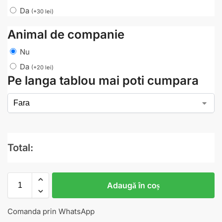
Da
(
+
30
lei
)
Animal de companie
Nu
Da
(
+
20
lei
)
Pe langa tablou mai poti cumpara
Total:
Adaugă în coș
Comanda prin WhatsApp