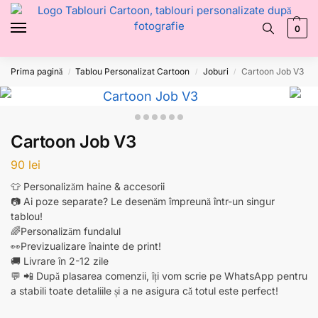
0
Prima pagină
Tablou Personalizat Cartoon
Joburi
Cartoon Job V3
/
/
/
Cartoon Job V3
90
lei
👕 Personalizăm haine & accesorii
📷 Ai poze separate? Le desenăm împreună într-un singur
tablou!
🌈Personalizăm fundalul
👀Previzualizare înainte de print!
🚚 Livrare în 2-12 zile
💬 📲 După plasarea comenzii, îți vom scrie pe WhatsApp pentru
a stabili toate detaliile și a ne asigura că totul este perfect!