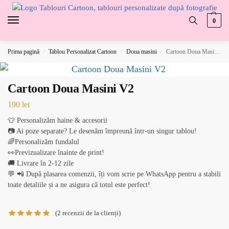
0
Prima pagină
Tablou Personalizat Cartoon
Doua masini
Cartoon Doua Masini V2
/
/
/
Cartoon Doua Masini V2
190
lei
👕 Personalizăm haine & accesorii
📷 Ai poze separate? Le desenăm împreună într-un singur tablou!
🌈Personalizăm fundalul
👀Previzualizare înainte de print!
🚚 Livrare în 2-12 zile
💬 📲 După plasarea comenzii, îți vom scrie pe WhatsApp pentru a stabili
toate detaliile și a ne asigura că totul este perfect!
(
2
recenzii de la clienți)