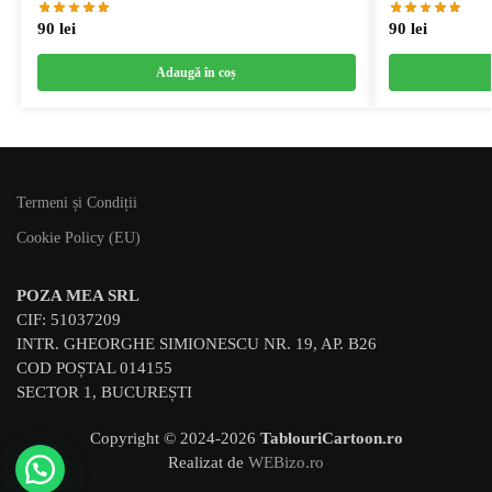
90
lei
90
lei
Adaugă în coș
Termeni și Condiții
Cookie Policy (EU)
POZA MEA SRL
CIF: 51037209
INTR. GHEORGHE SIMIONESCU NR. 19, AP. B26
COD POȘTAL 014155
SECTOR 1, BUCUREȘTI
Copyright © 2024-
2026
TablouriCartoon.ro
Realizat de
WEBizo.ro