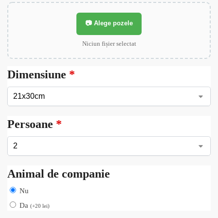
📷 Alege pozele
Niciun fișier selectat
Dimensiune
*
Persoane
*
Animal de companie
Nu
Da
(
+
20
lei
)