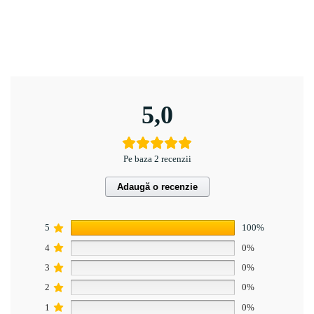
5,0
Pe baza 2 recenzii
Adaugă o recenzie
5
100%
4
0%
3
0%
2
0%
1
0%