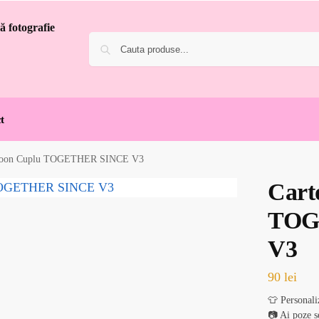
t
toon Cuplu TOGETHER SINCE V3
Cart
TOG
V3
90
lei
👕 Personali
📷 Ai poze s