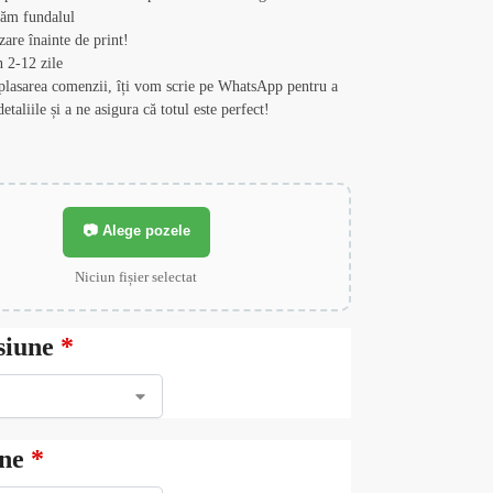
zăm fundalul
zare înainte de print!
n 2-12 zile
lasarea comenzii, îți vom scrie pe WhatsApp pentru a
detaliile și a ne asigura că totul este perfect!
📷 Alege pozele
Niciun fișier selectat
siune
*
ne
*