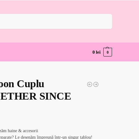
Caută
0
lei
0
oon Cuplu
ETHER SINCE
zăm haine & accesorii
eparate? Le desenăm împreună într-un singur tablou!