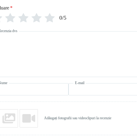
luare
*
0/5
Recenzia dvs
Nume
E-mail
Adăugați fotografii sau videoclipuri la recenzie