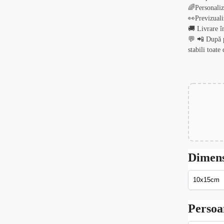
🌈Personali
👀Previzuali
🚚 Livrare î
💬 📲 După p
stabili toate 
Dimen
Persoa