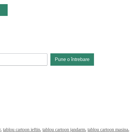
Pune o întrebare
r
,
tablou cartoon ieftin
,
tablou cartoon jandarm
,
tablou cartoon masina
,