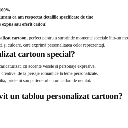
m 100%
guram ca am respectat detaliile specificate de tine
ie expus sau oferit cadou!
alizat cartoon
, perfect pentru a surprinde momente speciale într-un mod
iață și culoare, care exprimă personalitatea celor reprezentați.
lizat cartoon special?
caricaturizat, cu accente vesele și personaje expresive.
 creative, de la peisaje romantice la teme personalizate.
lia, prietenii sau partenerul cu un cadou de neuitat.
ivit un tablou personalizat cartoon?
i