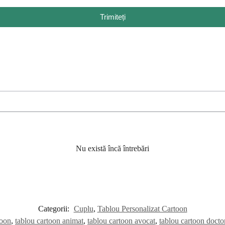
Trimiteți
Nu există încă întrebări
Categorii:
Cuplu
,
Tablou Personalizat Cartoon
toon
,
tablou cartoon animat
,
tablou cartoon avocat
,
tablou cartoon docto