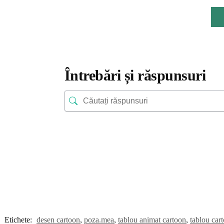
Întrebări și răspunsuri
Etichete:
desen cartoon
,
poza.mea
,
tablou animat cartoon
,
tablou car