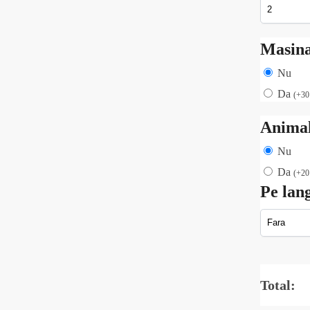
Masin
Nu
Da
(
+
3
Animal
Nu
Da
(
+
2
Pe lan
Total: