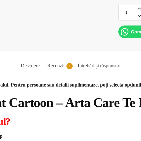
Com
Descriere
Recenzii
Întrebări și răspunsuri
0
alul. Pentru persoane sau detalii suplimentare, poți selecta opțiuni
at Cartoon – Arta Care Te
ul?
pp