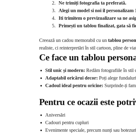
Ne trimiți fotografia ta preferată.
Alegi un model si noi il personaliza
Iti trimitem o previzualizare sa ne asi
Primești un tablou finalizat, gata să f
Creează un cadou memorabil cu un
tablou person
realiste, ci reinterpretări în stil cartoon, pline de v
Ce face un tablou persona
Stil unic și modern:
Redăm fotografiile în stil 
Adaptabil oricărui decor:
Poți alege fundaluri
Cadoul ideal pentru oricine:
Surprinde-ți fami
Pentru ce ocazii este potr
Aniversări
Cadouri pentru cupluri
Evenimente speciale, precum nunți sau botezur