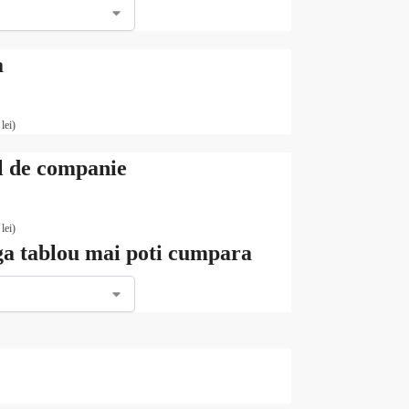
a
0
lei
)
 de companie
0
lei
)
ga tablou mai poti cumpara