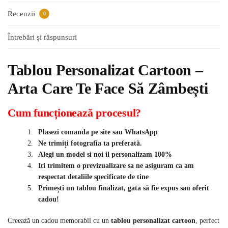
Recenzii
0
Întrebări și răspunsuri
Tablou Personalizat Cartoon –
Arta Care Te Face Să Zâmbești
Cum funcționează procesul?
Plasezi comanda pe site sau WhatsApp
Ne trimiți fotografia ta preferată.
Alegi un model si noi il personalizam 100%
Iti trimitem o previzualizare sa ne asiguram ca am
respectat detaliile specificate de tine
Primești un tablou finalizat, gata să fie expus sau oferit
cadou!
Creează un cadou memorabil cu un
tablou personalizat cartoon
, perfect