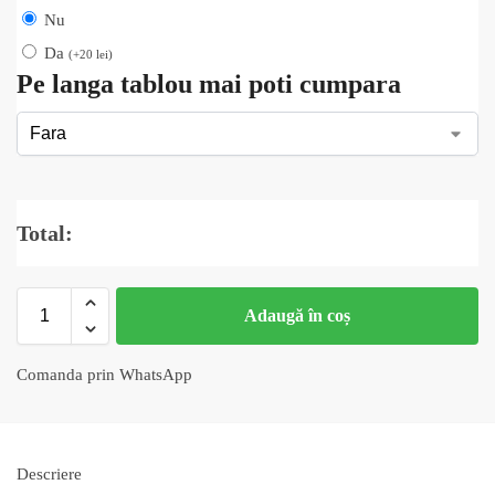
Nu
Da
(
+
20
lei
)
Pe langa tablou mai poti cumpara
Total:
Adaugă în coș
Comanda prin WhatsApp
Descriere