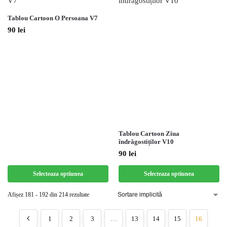
Tablou Cartoon O Persoana V7
90
lei
Tablou Cartoon Ziua
îndrăgostiților V10
90
lei
Selecteaza optiunea
Selecteaza optiunea
Afișez 181 - 192 din 214 rezultate
1
2
3
…
13
14
15
16