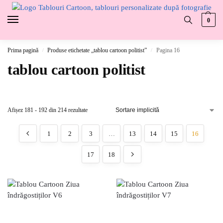
0
Prima pagină
Produse etichetate „tablou cartoon politist”
Pagina 16
/
/
tablou cartoon politist
Afișez 181 - 192 din 214 rezultate
1
2
3
…
13
14
15
16
17
18