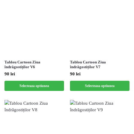
Tablou Cartoon Ziua
Tablou Cartoon Ziua
îndrăgostiților V6
îndrăgostiților V7
90
lei
90
lei
Selecteaza optiunea
Selecteaza optiunea