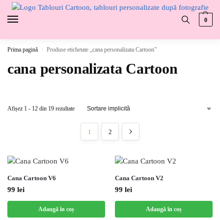
0
Prima pagină
Produse etichetate „cana personalizata Cartoon”
/
cana personalizata Cartoon
Afișez 1 - 12 din 19 rezultate
1
2
Cana Cartoon V6
Cana Cartoon V2
99
lei
99
lei
Adaugă în coș
Adaugă în coș