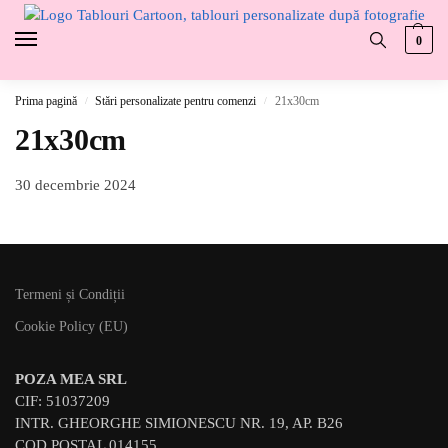
0
Prima pagină
Stări personalizate pentru comenzi
21x30cm
/
/
21x30cm
30 decembrie 2024
Termeni și Condiții
Cookie Policy (EU)
POZA MEA SRL
CIF: 51037209
INTR. GHEORGHE SIMIONESCU NR. 19, AP. B26
COD POȘTAL 014155